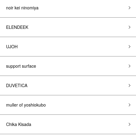
noir kei ninomiya
ELENDEEK
UJOH
support surface
DUVETICA
muller of yoshiokubo
Chika Kisada