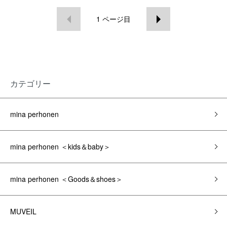
1
ページ目
カテゴリー
mina perhonen
mina perhonen ＜kids＆baby＞
mina perhonen ＜Goods＆shoes＞
MUVEIL