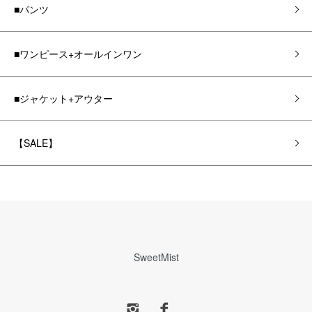
■パンツ
■ワンピース+オールインワン
■ジャケット+アウター
【SALE】
SweetMist