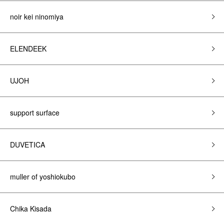
noir kei ninomiya
ELENDEEK
UJOH
support surface
DUVETICA
muller of yoshiokubo
Chika Kisada