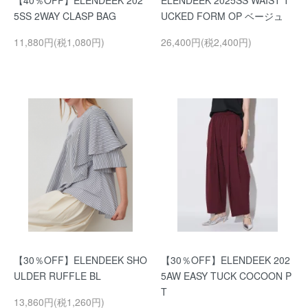
【40％OFF】ELENDEEK 202
ELENDEEK 2025SS WAIST T
5SS 2WAY CLASP BAG
UCKED FORM OP ベージュ
11,880円(税1,080円)
26,400円(税2,400円)
【30％OFF】ELENDEEK SHO
【30％OFF】ELENDEEK 202
ULDER RUFFLE BL
5AW EASY TUCK COCOON P
T
13,860円(税1,260円)