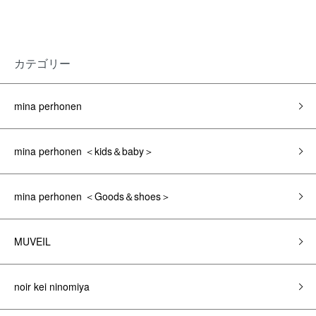
カテゴリー
mina perhonen
mina perhonen ＜kids＆baby＞
mina perhonen ＜Goods＆shoes＞
MUVEIL
noir kei ninomiya