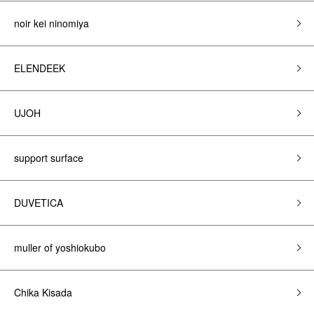
noir kei ninomiya
ELENDEEK
UJOH
support surface
DUVETICA
muller of yoshiokubo
Chika Kisada