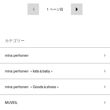
1
ページ目
カテゴリー
mina perhonen
mina perhonen ＜kids＆baby＞
mina perhonen ＜Goods＆shoes＞
MUVEIL