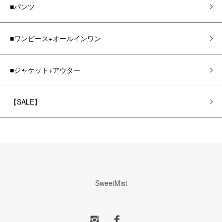
■パンツ
■ワンピース+オールインワン
■ジャケット+アウター
【SALE】
SweetMist