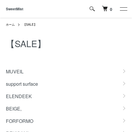
SweetMist
0
ホーム
【SALE】
【SALE】
グループ一覧
MUVEIL
support surface
ELENDEEK
BEIGE,
FORFORMO