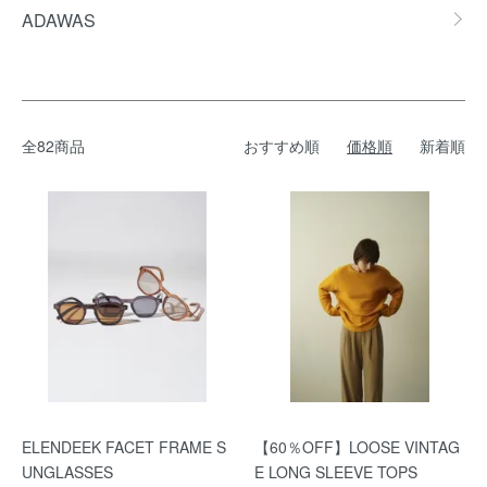
ADAWAS
全82商品
おすすめ順
価格順
新着順
ELENDEEK FACET FRAME S
【60％OFF】LOOSE VINTAG
UNGLASSES
E LONG SLEEVE TOPS