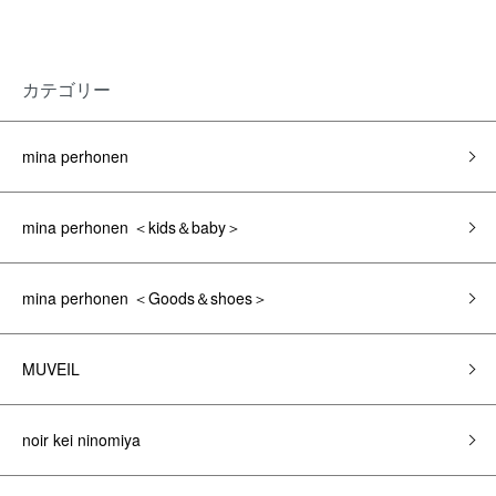
カテゴリー
mina perhonen
mina perhonen ＜kids＆baby＞
mina perhonen ＜Goods＆shoes＞
MUVEIL
noir kei ninomiya