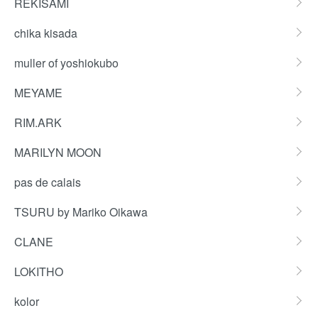
REKISAMI
chika kisada
muller of yoshiokubo
MEYAME
RIM.ARK
MARILYN MOON
pas de calais
TSURU by Mariko Oikawa
CLANE
LOKITHO
kolor