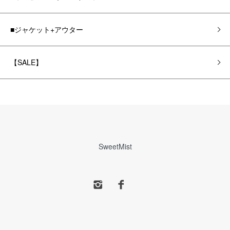
■ジャケット+アウター
【SALE】
SweetMist