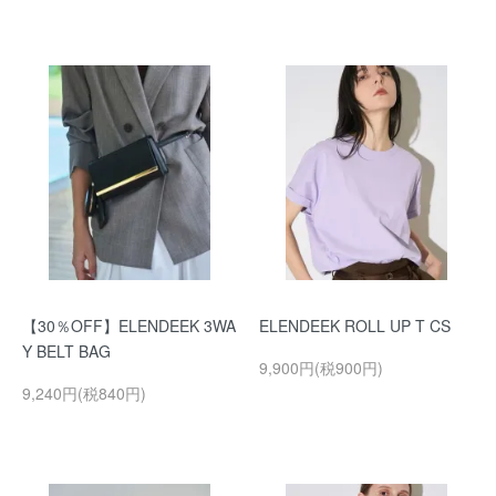
【30％OFF】ELENDEEK 3WA
ELENDEEK ROLL UP T CS
Y BELT BAG
9,900円(税900円)
9,240円(税840円)