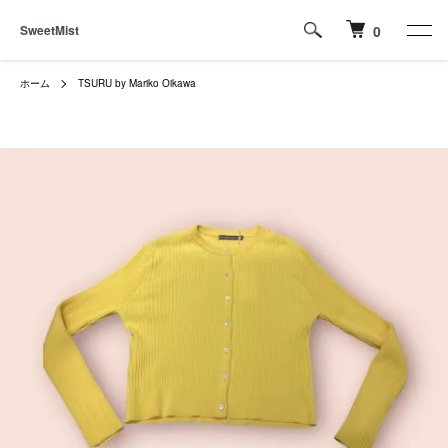
SweetMist
0
ホーム
TSURU by Mariko Oikawa