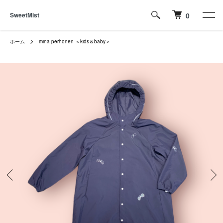
SweetMist
0
ホーム
mina perhonen ＜kids＆baby＞