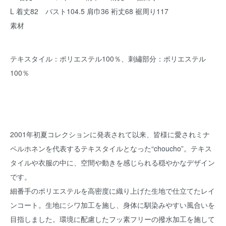
L 着丈82 バスト104.5 肩巾36 裄丈68 裾周り117
素材
テキスタイル：ポリエステル100％、刺繡部分：ポリエステル
100％
2001年初夏コレクションに発表されて以来、皆様に愛されミナ
ペルホネンを代表するテキスタイルとなった“choucho”。テキス
タイルや衣服の中に、空間や動きを感じられる穏やかなデザイン
です。
細番手のポリエステルを高密度に織り上げた生地で仕立てたレイ
ンコート。生地にシワ加工を施し、身体に馴染みやすい風合いを
目指しました。環境に配慮したフッ素フリーの撥水加工を施して