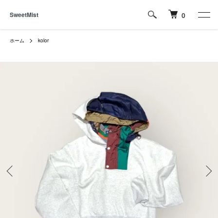
SweetMist
0
ホーム
kolor