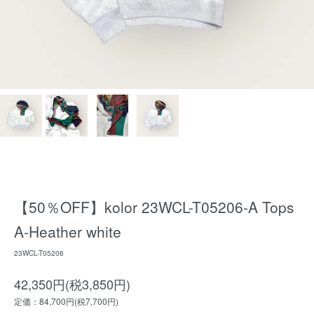
【50％OFF】kolor 23WCL-T05206-A Tops
A-Heather white
23WCL-T05206
42,350円(税3,850円)
定価：84,700円(税7,700円)