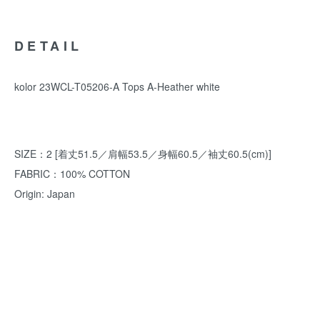
DETAIL
kolor 23WCL-T05206-A Tops A-Heather white
SIZE：2 [着丈51.5／肩幅53.5／身幅60.5／袖丈60.5(cm)]
FABRIC：100% COTTON
Origin: Japan