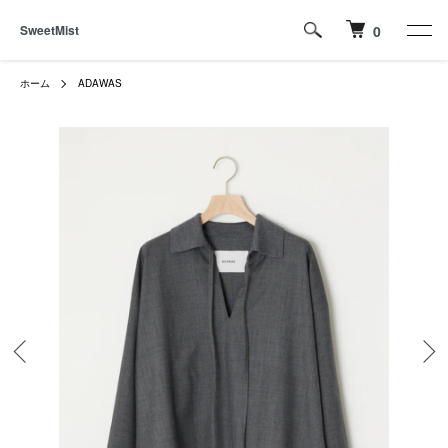
SweetMist
0
ホーム
ADAWAS